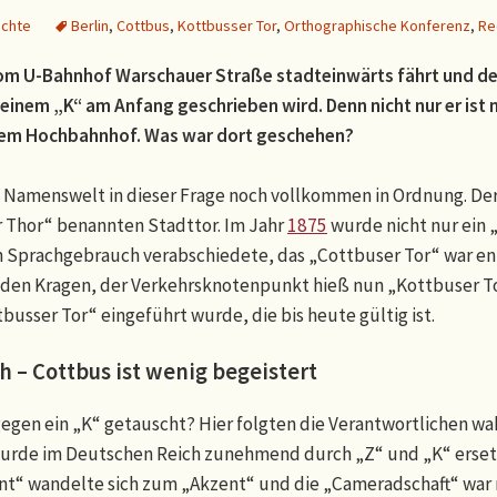
ichte
Berlin
,
Cottbus
,
Kottbusser Tor
,
Orthographische Konferenz
,
Re
 vom U-Bahnhof Warschauer Straße stadteinwärts fährt und d
t einem „K“ am Anfang geschrieben wird. Denn nicht nur er is
dem Hochbahnhof. Was war dort geschehen?
e Namenswelt in dieser Frage noch vollkommen in Ordnung. D
 Thor“ benannten Stadttor. Im Jahr
1875
wurde nicht nur ein „
 Sprachgebrauch verabschiedete, das „Cottbuser Tor“ war ents
 den Kragen, der Verkehrsknotenpunkt hieß nun „Kottbuser Tor
usser Tor“ eingeführt wurde, die bis heute gültig ist.
 – Cottbus ist wenig begeistert
gegen ein „K“ getauscht? Hier folgten die Verantwortlichen wa
 wurde im Deutschen Reich zunehmend durch „Z“ und „K“ erset
nt“ wandelte sich zum „Akzent“ und die „Cameradschaft“ war 