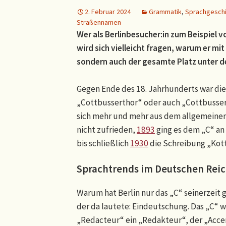
2. Februar 2024
Grammatik
,
Sprachgesch
Straßennamen
Wer als Berlinbesucher:in zum Beispiel
wird sich vielleicht fragen, warum er mi
sondern auch der gesamte Platz unter 
Gegen Ende des 18. Jahrhunderts war di
„Cottbusserthor“ oder auch „Cottbusser
sich mehr und mehr aus dem allgemeinen
nicht zufrieden,
1893
ging es dem „C“ an
bis schließlich
1930
die Schreibung „Kottb
Sprachtrends im Deutschen Reich
Warum hat Berlin nur das „C“ seinerzeit 
der da lautete: Eindeutschung. Das „C“
„Redacteur“ ein „Redakteur“, der „Acce