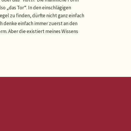
o „das Tor“. In den einschlägigen
gel zu finden, dürfte nicht ganz einfach
 ich denke einfach immer zuerst an den
rm. Aber die existiert meines Wissens