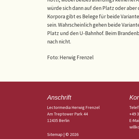
würde sich dann auf den Platz oder aber 
Korpora gibt es Belege für beide Variant
sein. Wahrscheinlich gehen beide Variante
Platz und den U-Bahnhof. Beim Brandenbur
nach nicht.
Foto: Herwig Frenzel
Anschrift
Kon
Lectormedia Herwig Frenzel
Telef
Am Treptower Park 44
+49 
12435 Berlin
E-Mai
will
Sitemap
| © 2026