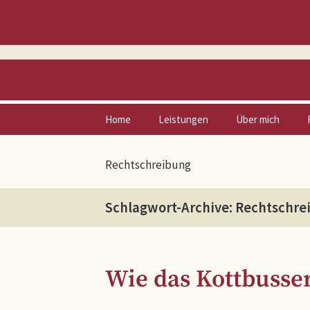
Zum
Home
Leistungen
Über mich
Inhalt
springen
Vita
Rechtschreibung
Netzwerk
Schlagwort-Archive: Rechtschre
Wie das Kottbusse