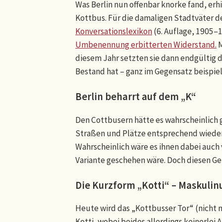
Was Berlin nun offenbar knorke fand, erhi
Kottbus. Für die damaligen Stadtväter d
Konversationslexikon
(6. Auflage, 1905–1
Umbenennung erbitterten Widerstand.
M
diesem Jahr setzten sie dann endgültig 
Bestand hat – ganz im Gegensatz beispie
Berlin beharrt auf dem „K“
Den Cottbusern hätte es wahrscheinlich
Straßen und Plätze entsprechend wieder
Wahrscheinlich wäre es ihnen dabei auch
Variante geschehen wäre. Doch diesen Gefa
Die Kurzform „Kotti“ – Maskuli
Heute wird das „Kottbusser Tor“ (nicht n
Kotti, wobei beides allerdings keinerlei