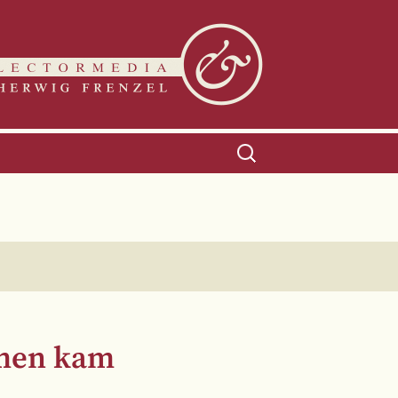
Suchen
nach:
amen kam