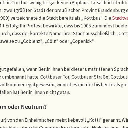
elt in Cottbus wenig bis gar keinen Applaus. Tatsächlich droht
er zweitgrößten Stadt der preußischen Provinz Brandenburg e
909) verzeichnete die Stadt bereits als „Kottbus“. Die
Stadtvä
it Erfolg: Ihr Protest bewirkte, dass bis 1905 zumindest beide 
durch, dass der korrekte Name ihrer Stadt ausschließlich „Cot
lsweise zu „Coblenz“, „Cöln“ oder „Cöpenick“.
 gut gefallen, wenn Berlin ihnen bei dieser umstrittenen S
 umbenannt hätte: Cottbuser Tor, Cottbuser Straße, Cottbu
 vollkommen egal gewesen, wenn dies mit der bis heute als gl
llen hat Berlin ihnen nicht getan.
num oder Neutrum?
ur) von den Einheimischen meist liebevoll „Kotti“ genannt. Wir
 Aufschluss über das Genus der Kurzform gibt. Heißt es nun „de