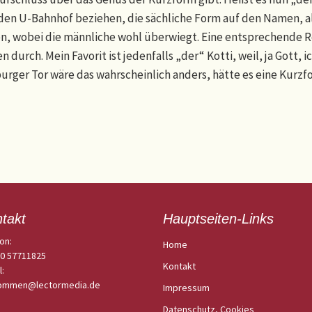
den U-Bahnhof beziehen, die sächliche Form auf den Namen, als
en, wobei die männliche wohl überwiegt. Eine entsprechende Re
n durch. Mein Favorit ist jedenfalls „der“ Kotti, weil, ja Gott,
ger Tor wäre das wahrscheinlich anders, hätte es eine Kurzfo
takt
Hauptseiten-Links
on:
Home
30 57711825
Kontakt
l:
kommen@lectormedia.de
Impressum
Datenschutz, Cookies