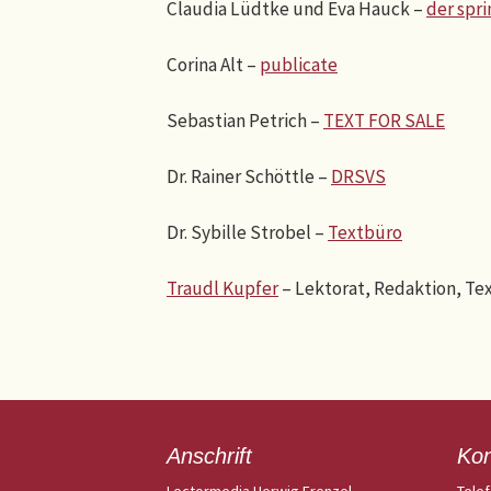
Claudia Lüdtke und Eva Hauck –
der spr
Corina Alt –
publicate
Sebastian Petrich –
TEXT FOR SALE
Dr. Rainer Schöttle –
DRSVS
Dr. Sybille Strobel –
Textbüro
Traudl Kupfer
– Lektorat, Redaktion, Te
Anschrift
Kon