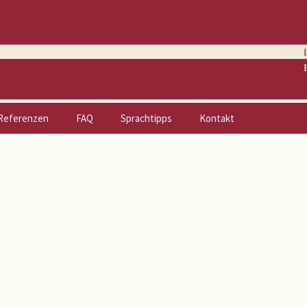
Referenzen
FAQ
Sprachtipps
Kontakt
Zeitschriften | Berichte
Sitemap
Broschüren
Datenschutzerklärung
Werbung & PR
Impressum
Fachbücher
Romane