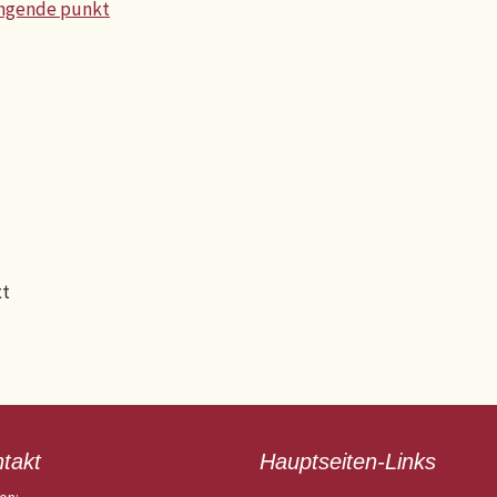
ingende punkt
xt
takt
Hauptseiten-Links