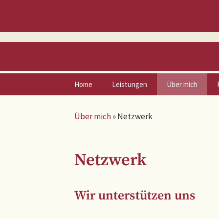
Zum
Home
Leistungen
Über mich
Inhalt
springen
Vita
Über mich
»
Netzwerk
Netzwerk
Netzwerk
Wir unterstützen uns