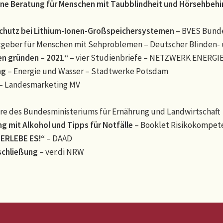
ne Beratung für Menschen mit Taubblindheit und Hörsehbeh
hutz bei Lithium-Ionen-Großspeichersystemen
– BVES Bunde
tgeber für Menschen mit Sehproblemen – Deutscher Blinden- 
en gründen – 2021“
– vier Studienbriefe – NETZWERK ENERGI
ng
– Energie und Wasser – Stadtwerke Potsdam
– Landesmarketing MV
re des Bundesministeriums für Ernährung und Landwirtschaft
g mit Alkohol und Tipps für Notfälle
– Booklet Risikokompet
 ERLEBE ES!“
– DAAD
schließung
– ver.di NRW