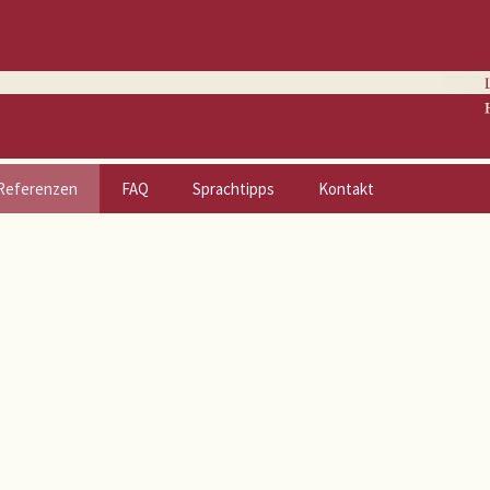
Referenzen
FAQ
Sprachtipps
Kontakt
Zeitschriften | Berichte
Sitemap
Broschüren
Datenschutzerklärung
Werbung & PR
Impressum
Fachbücher
Romane