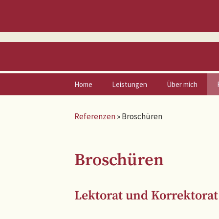
Zum
Home
Leistungen
Über mich
Inhalt
springen
Vita
Referenzen
»
Broschüren
Netzwerk
Broschüren
Lektorat und Korrektorat