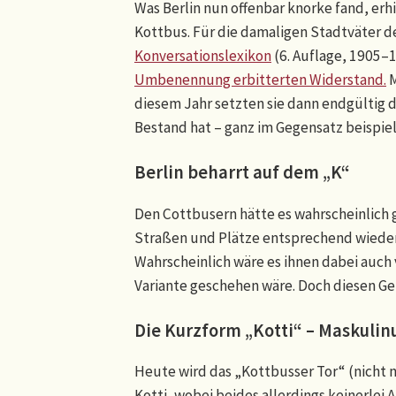
Was Berlin nun offenbar knorke fand, erhi
Kottbus. Für die damaligen Stadtväter d
Konversationslexikon
(6. Auflage, 1905–1
Umbenennung erbitterten Widerstand.
M
diesem Jahr setzten sie dann endgültig 
Bestand hat – ganz im Gegensatz beispie
Berlin beharrt auf dem „K“
Den Cottbusern hätte es wahrscheinlich
Straßen und Plätze entsprechend wieder
Wahrscheinlich wäre es ihnen dabei auch
Variante geschehen wäre. Doch diesen Gefa
Die Kurzform „Kotti“ – Maskuli
Heute wird das „Kottbusser Tor“ (nicht n
Kotti, wobei beides allerdings keinerlei