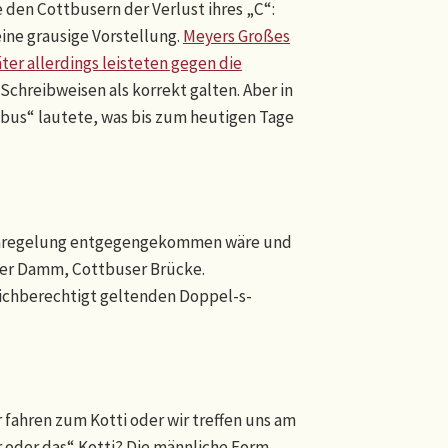
e den Cottbusern der Verlust ihres „C“:
ine grausige Vorstellung.
Meyers Großes
ter allerdings leisteten gegen die
Schreibweisen als korrekt galten. Aber in
tbus“ lautete, was bis zum heutigen Tage
prachregelung entgegengekommen wäre und
ser Damm, Cottbuser Brücke.
eichberechtigt geltenden Doppel-s-
 fahren zum Kotti oder wir treffen uns am
r oder das“ Kotti? Die männliche Form