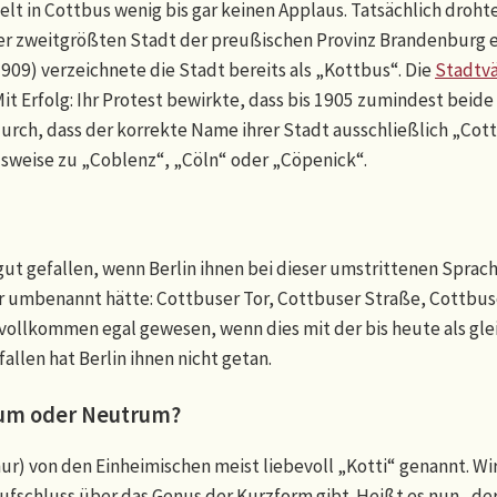
elt in Cottbus wenig bis gar keinen Applaus. Tatsächlich droht
er zweitgrößten Stadt der preußischen Provinz Brandenburg e
909) verzeichnete die Stadt bereits als „Kottbus“. Die
Stadtvä
it Erfolg: Ihr Protest bewirkte, dass bis 1905 zumindest beide 
durch, dass der korrekte Name ihrer Stadt ausschließlich „Cot
lsweise zu „Coblenz“, „Cöln“ oder „Cöpenick“.
 gut gefallen, wenn Berlin ihnen bei dieser umstrittenen S
 umbenannt hätte: Cottbuser Tor, Cottbuser Straße, Cottbu
 vollkommen egal gewesen, wenn dies mit der bis heute als gl
llen hat Berlin ihnen nicht getan.
num oder Neutrum?
ur) von den Einheimischen meist liebevoll „Kotti“ genannt. Wir
 Aufschluss über das Genus der Kurzform gibt. Heißt es nun „de