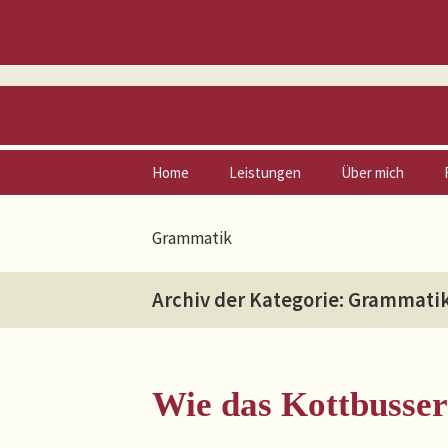
Zum
Home
Leistungen
Über mich
Inhalt
springen
Vita
Grammatik
Netzwerk
Archiv der Kategorie: Grammati
Wie das Kottbusse