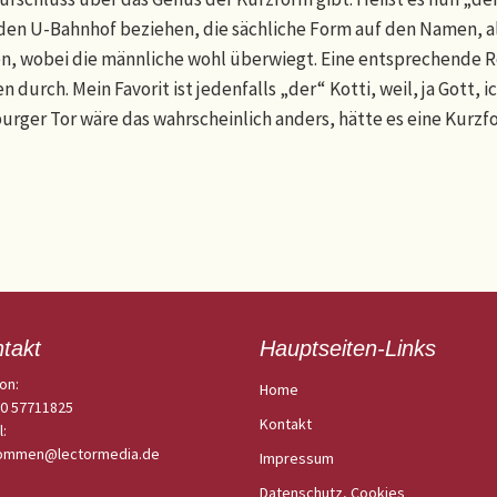
den U-Bahnhof beziehen, die sächliche Form auf den Namen, als
en, wobei die männliche wohl überwiegt. Eine entsprechende Re
n durch. Mein Favorit ist jedenfalls „der“ Kotti, weil, ja Gott,
ger Tor wäre das wahrscheinlich anders, hätte es eine Kurzfo
takt
Hauptseiten-Links
on:
Home
30 57711825
Kontakt
l:
kommen@lectormedia.de
Impressum
Datenschutz, Cookies