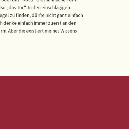
o „das Tor“. In den einschlägigen
gel zu finden, dürfte nicht ganz einfach
 ich denke einfach immer zuerst an den
rm. Aber die existiert meines Wissens