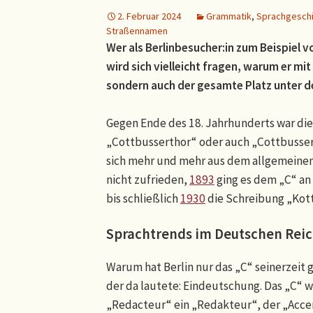
2. Februar 2024
Grammatik
,
Sprachgesch
Straßennamen
Wer als Berlinbesucher:in zum Beispiel
wird sich vielleicht fragen, warum er mi
sondern auch der gesamte Platz unter 
Gegen Ende des 18. Jahrhunderts war di
„Cottbusserthor“ oder auch „Cottbusser
sich mehr und mehr aus dem allgemeinen
nicht zufrieden,
1893
ging es dem „C“ an
bis schließlich
1930
die Schreibung „Kottb
Sprachtrends im Deutschen Reich
Warum hat Berlin nur das „C“ seinerzeit 
der da lautete: Eindeutschung. Das „C“
„Redacteur“ ein „Redakteur“, der „Acce