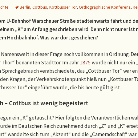
ichte
Berlin
,
Cottbus
,
Kottbusser Tor
,
Orthographische Konferenz
,
Re
 vom U-Bahnhof Warschauer Straße stadteinwärts fährt und d
t einem „K“ am Anfang geschrieben wird. Denn nicht nur er is
dem Hochbahnhof. Was war dort geschehen?
e Namenswelt in dieser Frage noch vollkommen in Ordnung. D
 Thor“ benannten Stadttor. Im Jahr
1875
wurde nicht nur ein „
 Sprachgebrauch verabschiedete, das „Cottbuser Tor“ war ents
 den Kragen, der Verkehrsknotenpunkt hieß nun „Kottbuser Tor
usser Tor“ eingeführt wurde, die bis heute gültig ist.
 – Cottbus ist wenig begeistert
gegen ein „K“ getauscht? Hier folgten die Verantwortlichen wa
 wurde im Deutschen Reich zunehmend durch „Z“ und „K“ erset
nt“ wandelte sich zum „Akzent“ und die „Cameradschaft“ war 