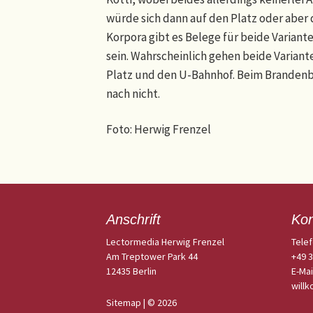
würde sich dann auf den Platz oder aber 
Korpora gibt es Belege für beide Variant
sein. Wahrscheinlich gehen beide Variante
Platz und den U-Bahnhof. Beim Brandenbur
nach nicht.
Foto: Herwig Frenzel
Anschrift
Kon
Lectormedia Herwig Frenzel
Telef
Am Treptower Park 44
+49 
12435 Berlin
E-Mai
will
Sitemap
| © 2026