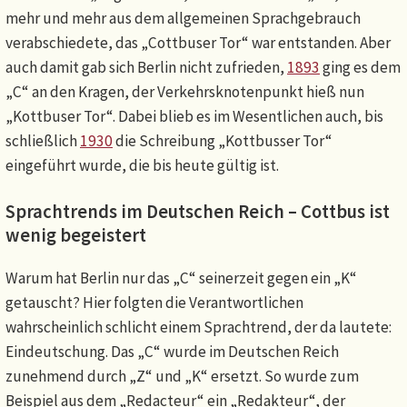
mehr und mehr aus dem allgemeinen Sprachgebrauch
verabschiedete, das „Cottbuser Tor“ war entstanden. Aber
auch damit gab sich Berlin nicht zufrieden,
1893
ging es dem
„C“ an den Kragen, der Verkehrsknotenpunkt hieß nun
„Kottbuser Tor“. Dabei blieb es im Wesentlichen auch, bis
schließlich
1930
die Schreibung „Kottbusser Tor“
eingeführt wurde, die bis heute gültig ist.
Sprachtrends im Deutschen Reich – Cottbus ist
wenig begeistert
Warum hat Berlin nur das „C“ seinerzeit gegen ein „K“
getauscht? Hier folgten die Verantwortlichen
wahrscheinlich schlicht einem Sprachtrend, der da lautete:
Eindeutschung. Das „C“ wurde im Deutschen Reich
zunehmend durch „Z“ und „K“ ersetzt. So wurde zum
Beispiel aus dem „Redacteur“ ein „Redakteur“, der