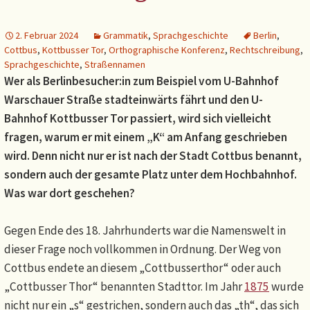
2. Februar 2024
Grammatik
,
Sprachgeschichte
Berlin
,
Cottbus
,
Kottbusser Tor
,
Orthographische Konferenz
,
Rechtschreibung
,
Sprachgeschichte
,
Straßennamen
Wer als Berlinbesucher:in zum Beispiel vom U-Bahnhof
Warschauer Straße stadteinwärts fährt und den U-
Bahnhof Kottbusser Tor passiert, wird sich vielleicht
fragen, warum er mit einem „K“ am Anfang geschrieben
wird. Denn nicht nur er ist nach der Stadt Cottbus benannt,
sondern auch der gesamte Platz unter dem Hochbahnhof.
Was war dort geschehen?
Gegen Ende des 18. Jahrhunderts war die Namenswelt in
dieser Frage noch vollkommen in Ordnung. Der Weg von
Cottbus endete an diesem „Cottbusserthor“ oder auch
„Cottbusser Thor“ benannten Stadttor. Im Jahr
1875
wurde
nicht nur ein „s“ gestrichen, sondern auch das „th“, das sich