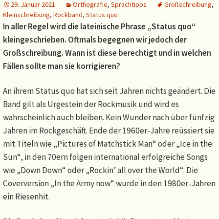
29. Januar 2021
Orthografie
,
Sprachtipps
Großschreibung
,
Kleinschreibung
,
Rockband
,
Status quo
In aller Regel wird die lateinische Phrase „Status quo“
kleingeschrieben. Oftmals begegnen wir jedoch der
Großschreibung. Wann ist diese berechtigt und in welchen
Fällen sollte man sie korrigieren?
An ihrem Status quo hat sich seit Jahren nichts geändert. Die
Band gilt als Urgestein der Rockmusik und wird es
wahrscheinlich auch bleiben. Kein Wunder nach über fünfzig
Jahren im Rockgeschäft. Ende der 1960er-Jahre reüssiert sie
mit Titeln wie „Pictures of Matchstick Man“ oder „Ice in the
Sun“, in den 70ern folgen international erfolgreiche Songs
wie „Down Down“ oder „Rockin’ all over the World“. Die
Coverversion „In the Army now“ wurde in den 1980er-Jahren
ein Riesenhit.