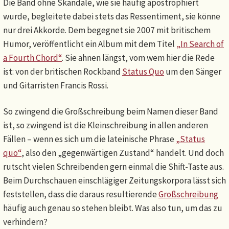
Die Band ohne Skandale, wie sie häufig apostrophiert
wurde, begleitete dabei stets das Ressentiment, sie könne
nur drei Akkorde. Dem begegnet sie 2007 mit britischem
Humor, veröffentlicht ein Album mit dem Titel
„In Search of
a Fourth Chord“
. Sie ahnen längst, vom wem hier die Rede
ist: von der britischen Rockband
Status Quo
um den Sänger
und Gitarristen Francis Rossi.
So zwingend die Großschreibung beim Namen dieser Band
ist, so zwingend ist die Kleinschreibung in allen anderen
Fällen – wenn es sich um die lateinische Phrase
„Status
quo“
, also den „gegenwärtigen Zustand“ handelt. Und doch
rutscht vielen Schreibenden gern einmal die Shift-Taste aus.
Beim Durchschauen einschlägiger Zeitungskorpora lässt sich
feststellen, dass die daraus resultierende
Großschreibung
häufig auch genau so stehen bleibt. Was also tun, um das zu
verhindern?