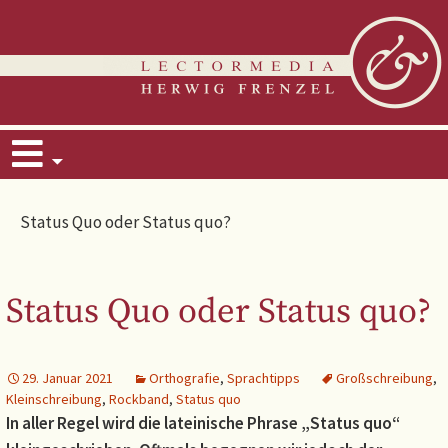
Zum
Suchen
Inhalt
nach:
springen
Status Quo oder Status quo?
Status Quo oder Status quo?
29. Januar 2021
Orthografie
,
Sprachtipps
Großschreibung
,
Kleinschreibung
,
Rockband
,
Status quo
In aller Regel wird die lateinische Phrase „Status quo“